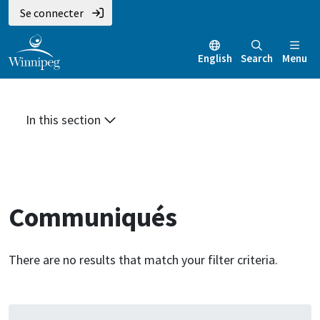
Aller
Skip
Skip
Se connecter
au
to
to
contenu
main
footer
English
Search
Menu
principal
menu
In this section
Communiqués
There are no results that match your filter criteria.